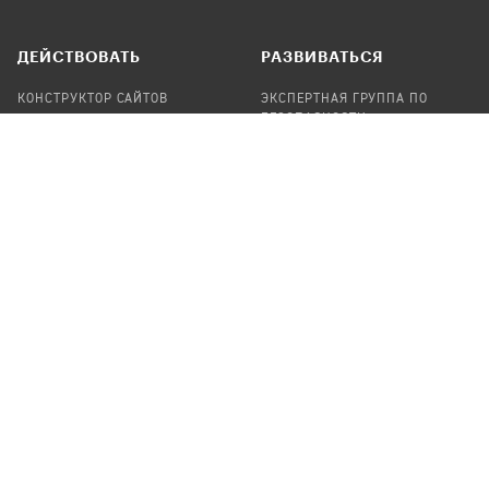
ДЕЙСТВОВАТЬ
РАЗВИВАТЬСЯ
КОНСТРУКТОР САЙТОВ
ЭКСПЕРТНАЯ ГРУППА ПО
БЕЗОПАСНОСТИ
СБОР ПОЖЕРТВОВАНИЙ
НАЙТИ IT-ВОЛОНТЕРОВ
НАЙТИ
ПРОФ.ПОДРЯДЧИКА
УЧАСТВОВАТЬ
ПРОДУКТЫ
СТАТЬ IT-ВОЛОНТЕРОМ
АУДИТЫ
ТЕПЛИЦА НА GITHUB
КАНДИНСКИЙ
ОНЛАЙН-ЛЕЙКА