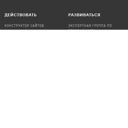
ДЕЙСТВОВАТЬ
РАЗВИВАТЬСЯ
КОНСТРУКТОР САЙТОВ
ЭКСПЕРТНАЯ ГРУППА ПО
БЕЗОПАСНОСТИ
СБОР ПОЖЕРТВОВАНИЙ
НАЙТИ IT-ВОЛОНТЕРОВ
НАЙТИ
ПРОФ.ПОДРЯДЧИКА
УЧАСТВОВАТЬ
ПРОДУКТЫ
СТАТЬ IT-ВОЛОНТЕРОМ
АУДИТЫ
ТЕПЛИЦА НА GITHUB
КАНДИНСКИЙ
ОНЛАЙН-ЛЕЙКА