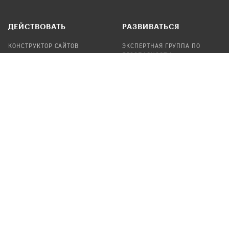
ДЕЙСТВОВАТЬ
РАЗВИВАТЬСЯ
КОНСТРУКТОР САЙТОВ
ЭКСПЕРТНАЯ ГРУППА ПО
БЕЗОПАСНОСТИ
СБОР ПОЖЕРТВОВАНИЙ
НАЙТИ IT-ВОЛОНТЕРОВ
НАЙТИ
ПРОФ.ПОДРЯДЧИКА
УЧАСТВОВАТЬ
ПРОДУКТЫ
СТАТЬ IT-ВОЛОНТЕРОМ
АУДИТЫ
ТЕПЛИЦА НА GITHUB
КАНДИНСКИЙ
ОНЛАЙН-ЛЕЙКА