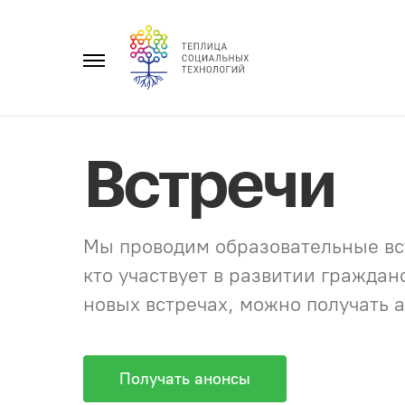
Перейти
к
Главное
содержанию
меню
Встречи
Мы проводим образовательные вст
кто участвует в развитии гражда
новых встречах, можно получать а
Получать анонсы