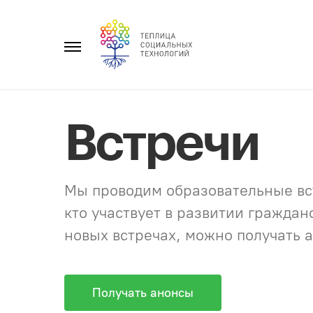
Перейти
к
Главное
содержанию
меню
Встречи
Мы проводим образовательные вст
кто участвует в развитии гражда
новых встречах, можно получать а
Получать анонсы