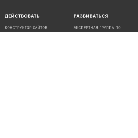
ДЕЙСТВОВАТЬ
РАЗВИВАТЬСЯ
КОНСТРУКТОР САЙТОВ
ЭКСПЕРТНАЯ ГРУППА ПО
БЕЗОПАСНОСТИ
СБОР ПОЖЕРТВОВАНИЙ
НАЙТИ IT-ВОЛОНТЕРОВ
НАЙТИ
ПРОФ.ПОДРЯДЧИКА
УЧАСТВОВАТЬ
ПРОДУКТЫ
СТАТЬ IT-ВОЛОНТЕРОМ
АУДИТЫ
ТЕПЛИЦА НА GITHUB
КАНДИНСКИЙ
ОНЛАЙН-ЛЕЙКА