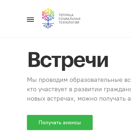
Перейти
к
Главное
содержанию
меню
Встречи
Мы проводим образовательные вст
кто участвует в развитии гражда
новых встречах, можно получать а
Получать анонсы