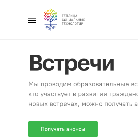
Перейти
к
Главное
содержанию
меню
Встречи
Мы проводим образовательные вст
кто участвует в развитии гражда
новых встречах, можно получать а
Получать анонсы