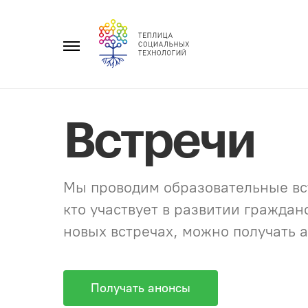
Перейти
к
Главное
содержанию
меню
Встречи
Мы проводим образовательные вст
кто участвует в развитии гражда
новых встречах, можно получать а
Получать анонсы