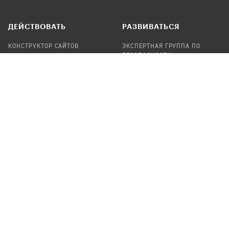
ДЕЙСТВОВАТЬ
РАЗВИВАТЬСЯ
КОНСТРУКТОР САЙТОВ
ЭКСПЕРТНАЯ ГРУППА ПО
БЕЗОПАСНОСТИ
СБОР ПОЖЕРТВОВАНИЙ
НАЙТИ IT-ВОЛОНТЕРОВ
НАЙТИ
ПРОФ.ПОДРЯДЧИКА
УЧАСТВОВАТЬ
ПРОДУКТЫ
СТАТЬ IT-ВОЛОНТЕРОМ
АУДИТЫ
ТЕПЛИЦА НА GITHUB
КАНДИНСКИЙ
ОНЛАЙН-ЛЕЙКА