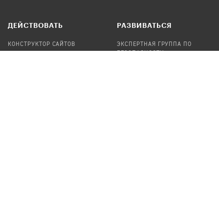
ДЕЙСТВОВАТЬ
РАЗВИВАТЬСЯ
КОНСТРУКТОР САЙТОВ
ЭКСПЕРТНАЯ ГРУППА ПО
БЕЗОПАСНОСТИ
СБОР ПОЖЕРТВОВАНИЙ
НАЙТИ IT-ВОЛОНТЕРОВ
НАЙТИ
ПРОФ.ПОДРЯДЧИКА
УЧАСТВОВАТЬ
ПРОДУКТЫ
СТАТЬ IT-ВОЛОНТЕРОМ
АУДИТЫ
ТЕПЛИЦА НА GITHUB
КАНДИНСКИЙ
ОНЛАЙН-ЛЕЙКА