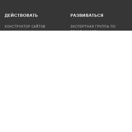
ДЕЙСТВОВАТЬ
РАЗВИВАТЬСЯ
КОНСТРУКТОР САЙТОВ
ЭКСПЕРТНАЯ ГРУППА ПО
БЕЗОПАСНОСТИ
СБОР ПОЖЕРТВОВАНИЙ
НАЙТИ IT-ВОЛОНТЕРОВ
НАЙТИ
ПРОФ.ПОДРЯДЧИКА
УЧАСТВОВАТЬ
ПРОДУКТЫ
СТАТЬ IT-ВОЛОНТЕРОМ
АУДИТЫ
ТЕПЛИЦА НА GITHUB
КАНДИНСКИЙ
ОНЛАЙН-ЛЕЙКА