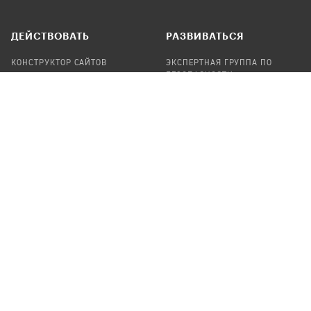
ДЕЙСТВОВАТЬ
РАЗВИВАТЬСЯ
КОНСТРУКТОР САЙТОВ
ЭКСПЕРТНАЯ ГРУППА ПО
БЕЗОПАСНОСТИ
СБОР ПОЖЕРТВОВАНИЙ
НАЙТИ IT-ВОЛОНТЕРОВ
НАЙТИ
ПРОФ.ПОДРЯДЧИКА
УЧАСТВОВАТЬ
ПРОДУКТЫ
СТАТЬ IT-ВОЛОНТЕРОМ
АУДИТЫ
ТЕПЛИЦА НА GITHUB
КАНДИНСКИЙ
ОНЛАЙН-ЛЕЙКА