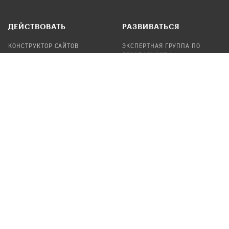
ДЕЙСТВОВАТЬ
РАЗВИВАТЬСЯ
КОНСТРУКТОР САЙТОВ
ЭКСПЕРТНАЯ ГРУППА ПО
БЕЗОПАСНОСТИ
СБОР ПОЖЕРТВОВАНИЙ
НАЙТИ IT-ВОЛОНТЕРОВ
НАЙТИ
ПРОФ.ПОДРЯДЧИКА
УЧАСТВОВАТЬ
ПРОДУКТЫ
СТАТЬ IT-ВОЛОНТЕРОМ
АУДИТЫ
ТЕПЛИЦА НА GITHUB
КАНДИНСКИЙ
ОНЛАЙН-ЛЕЙКА