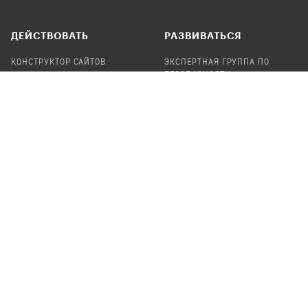
ДЕЙСТВОВАТЬ
РАЗВИВАТЬСЯ
КОНСТРУКТОР САЙТОВ
ЭКСПЕРТНАЯ ГРУППА ПО
БЕЗОПАСНОСТИ
СБОР ПОЖЕРТВОВАНИЙ
НАЙТИ IT-ВОЛОНТЕРОВ
НАЙТИ
ПРОФ.ПОДРЯДЧИКА
УЧАСТВОВАТЬ
ПРОДУКТЫ
СТАТЬ IT-ВОЛОНТЕРОМ
АУДИТЫ
ТЕПЛИЦА НА GITHUB
КАНДИНСКИЙ
ОНЛАЙН-ЛЕЙКА