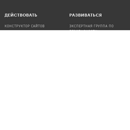
ДЕЙСТВОВАТЬ
РАЗВИВАТЬСЯ
КОНСТРУКТОР САЙТОВ
ЭКСПЕРТНАЯ ГРУППА ПО
БЕЗОПАСНОСТИ
СБОР ПОЖЕРТВОВАНИЙ
НАЙТИ IT-ВОЛОНТЕРОВ
НАЙТИ
ПРОФ.ПОДРЯДЧИКА
УЧАСТВОВАТЬ
ПРОДУКТЫ
СТАТЬ IT-ВОЛОНТЕРОМ
АУДИТЫ
ТЕПЛИЦА НА GITHUB
КАНДИНСКИЙ
ОНЛАЙН-ЛЕЙКА