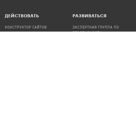
ДЕЙСТВОВАТЬ
РАЗВИВАТЬСЯ
КОНСТРУКТОР САЙТОВ
ЭКСПЕРТНАЯ ГРУППА ПО
БЕЗОПАСНОСТИ
СБОР ПОЖЕРТВОВАНИЙ
НАЙТИ IT-ВОЛОНТЕРОВ
НАЙТИ
ПРОФ.ПОДРЯДЧИКА
УЧАСТВОВАТЬ
ПРОДУКТЫ
СТАТЬ IT-ВОЛОНТЕРОМ
АУДИТЫ
ТЕПЛИЦА НА GITHUB
КАНДИНСКИЙ
ОНЛАЙН-ЛЕЙКА