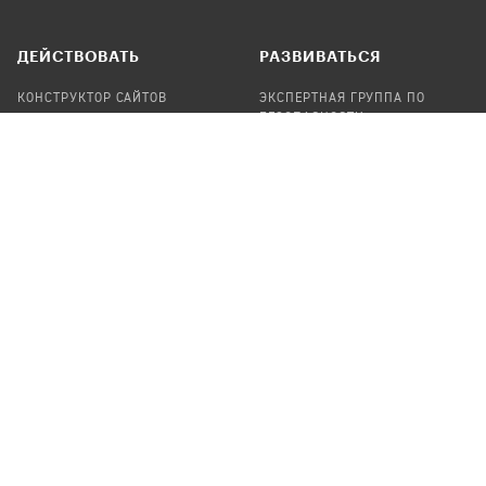
ДЕЙСТВОВАТЬ
РАЗВИВАТЬСЯ
КОНСТРУКТОР САЙТОВ
ЭКСПЕРТНАЯ ГРУППА ПО
БЕЗОПАСНОСТИ
СБОР ПОЖЕРТВОВАНИЙ
НАЙТИ IT-ВОЛОНТЕРОВ
НАЙТИ
ПРОФ.ПОДРЯДЧИКА
УЧАСТВОВАТЬ
ПРОДУКТЫ
СТАТЬ IT-ВОЛОНТЕРОМ
АУДИТЫ
ТЕПЛИЦА НА GITHUB
КАНДИНСКИЙ
ОНЛАЙН-ЛЕЙКА