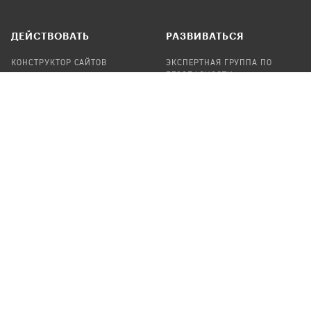
ДЕЙСТВОВАТЬ
РАЗВИВАТЬСЯ
КОНСТРУКТОР САЙТОВ
ЭКСПЕРТНАЯ ГРУППА ПО
БЕЗОПАСНОСТИ
СБОР ПОЖЕРТВОВАНИЙ
НАЙТИ IT-ВОЛОНТЕРОВ
НАЙТИ
ПРОФ.ПОДРЯДЧИКА
УЧАСТВОВАТЬ
ПРОДУКТЫ
СТАТЬ IT-ВОЛОНТЕРОМ
АУДИТЫ
ТЕПЛИЦА НА GITHUB
КАНДИНСКИЙ
ОНЛАЙН-ЛЕЙКА