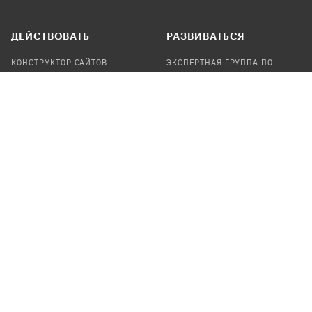
ДЕЙСТВОВАТЬ
РАЗВИВАТЬСЯ
КОНСТРУКТОР САЙТОВ
ЭКСПЕРТНАЯ ГРУППА ПО
БЕЗОПАСНОСТИ
СБОР ПОЖЕРТВОВАНИЙ
НАЙТИ IT-ВОЛОНТЕРОВ
НАЙТИ
ПРОФ.ПОДРЯДЧИКА
УЧАСТВОВАТЬ
ПРОДУКТЫ
СТАТЬ IT-ВОЛОНТЕРОМ
АУДИТЫ
ТЕПЛИЦА НА GITHUB
КАНДИНСКИЙ
ОНЛАЙН-ЛЕЙКА