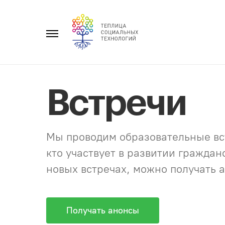
Перейти
к
Главное
содержанию
меню
Встречи
Мы проводим образовательные вст
кто участвует в развитии гражда
новых встречах, можно получать а
Получать анонсы