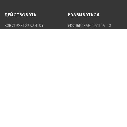
ДЕЙСТВОВАТЬ
РАЗВИВАТЬСЯ
КОНСТРУКТОР САЙТОВ
ЭКСПЕРТНАЯ ГРУППА ПО
БЕЗОПАСНОСТИ
СБОР ПОЖЕРТВОВАНИЙ
НАЙТИ IT-ВОЛОНТЕРОВ
НАЙТИ
ПРОФ.ПОДРЯДЧИКА
УЧАСТВОВАТЬ
ПРОДУКТЫ
СТАТЬ IT-ВОЛОНТЕРОМ
АУДИТЫ
ТЕПЛИЦА НА GITHUB
КАНДИНСКИЙ
ОНЛАЙН-ЛЕЙКА