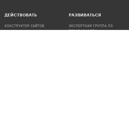
ДЕЙСТВОВАТЬ
РАЗВИВАТЬСЯ
КОНСТРУКТОР САЙТОВ
ЭКСПЕРТНАЯ ГРУППА ПО
БЕЗОПАСНОСТИ
СБОР ПОЖЕРТВОВАНИЙ
НАЙТИ IT-ВОЛОНТЕРОВ
НАЙТИ
ПРОФ.ПОДРЯДЧИКА
УЧАСТВОВАТЬ
ПРОДУКТЫ
СТАТЬ IT-ВОЛОНТЕРОМ
АУДИТЫ
ТЕПЛИЦА НА GITHUB
КАНДИНСКИЙ
ОНЛАЙН-ЛЕЙКА