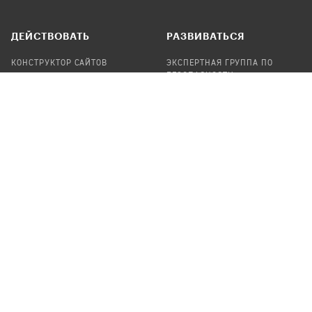
ДЕЙСТВОВАТЬ
РАЗВИВАТЬСЯ
КОНСТРУКТОР САЙТОВ
ЭКСПЕРТНАЯ ГРУППА ПО
БЕЗОПАСНОСТИ
СБОР ПОЖЕРТВОВАНИЙ
НАЙТИ IT-ВОЛОНТЕРОВ
НАЙТИ
ПРОФ.ПОДРЯДЧИКА
УЧАСТВОВАТЬ
ПРОДУКТЫ
СТАТЬ IT-ВОЛОНТЕРОМ
АУДИТЫ
ТЕПЛИЦА НА GITHUB
КАНДИНСКИЙ
ОНЛАЙН-ЛЕЙКА