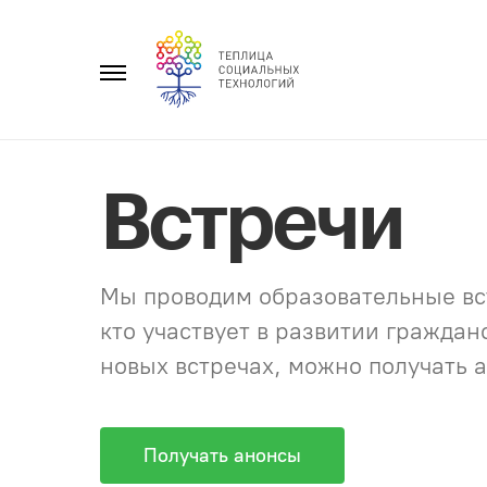
Перейти
к
Главное
содержанию
меню
Встречи
Мы проводим образовательные вст
кто участвует в развитии гражда
новых встречах, можно получать а
Получать анонсы