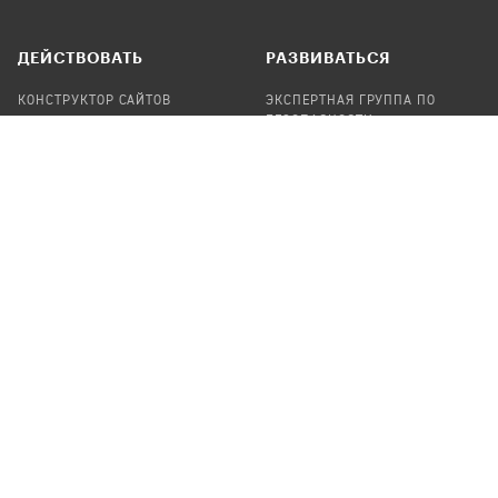
ДЕЙСТВОВАТЬ
РАЗВИВАТЬСЯ
КОНСТРУКТОР САЙТОВ
ЭКСПЕРТНАЯ ГРУППА ПО
БЕЗОПАСНОСТИ
СБОР ПОЖЕРТВОВАНИЙ
НАЙТИ IT-ВОЛОНТЕРОВ
НАЙТИ
ПРОФ.ПОДРЯДЧИКА
УЧАСТВОВАТЬ
ПРОДУКТЫ
СТАТЬ IT-ВОЛОНТЕРОМ
АУДИТЫ
ТЕПЛИЦА НА GITHUB
КАНДИНСКИЙ
ОНЛАЙН-ЛЕЙКА