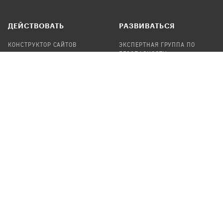
ДЕЙСТВОВАТЬ
РАЗВИВАТЬСЯ
КОНСТРУКТОР САЙТОВ
ЭКСПЕРТНАЯ ГРУППА ПО
БЕЗОПАСНОСТИ
СБОР ПОЖЕРТВОВАНИЙ
НАЙТИ IT-ВОЛОНТЕРОВ
НАЙТИ
ПРОФ.ПОДРЯДЧИКА
УЧАСТВОВАТЬ
ПРОДУКТЫ
СТАТЬ IT-ВОЛОНТЕРОМ
АУДИТЫ
ТЕПЛИЦА НА GITHUB
КАНДИНСКИЙ
ОНЛАЙН-ЛЕЙКА