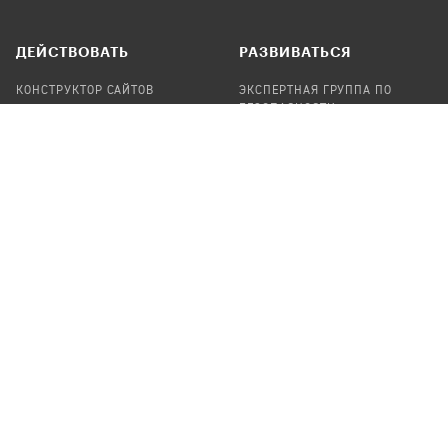
ДЕЙСТВОВАТЬ
РАЗВИВАТЬСЯ
КОНСТРУКТОР САЙТОВ
ЭКСПЕРТНАЯ ГРУППА ПО
БЕЗОПАСНОСТИ
СБОР ПОЖЕРТВОВАНИЙ
НАЙТИ IT-ВОЛОНТЕРОВ
НАЙТИ
ПРОФ.ПОДРЯДЧИКА
УЧАСТВОВАТЬ
ПРОДУКТЫ
СТАТЬ IT-ВОЛОНТЕРОМ
АУДИТЫ
ТЕПЛИЦА НА GITHUB
КАНДИНСКИЙ
ОНЛАЙН-ЛЕЙКА