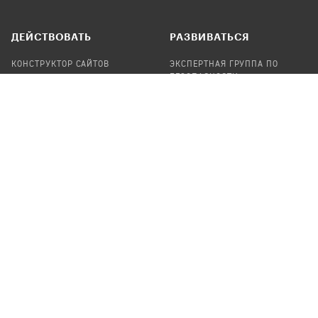
ДЕЙСТВОВАТЬ
РАЗВИВАТЬСЯ
КОНСТРУКТОР САЙТОВ
ЭКСПЕРТНАЯ ГРУППА ПО
БЕЗОПАСНОСТИ
СБОР ПОЖЕРТВОВАНИЙ
НАЙТИ IT-ВОЛОНТЕРОВ
НАЙТИ
ПРОФ.ПОДРЯДЧИКА
УЧАСТВОВАТЬ
ПРОДУКТЫ
СТАТЬ IT-ВОЛОНТЕРОМ
АУДИТЫ
ТЕПЛИЦА НА GITHUB
КАНДИНСКИЙ
ОНЛАЙН-ЛЕЙКА