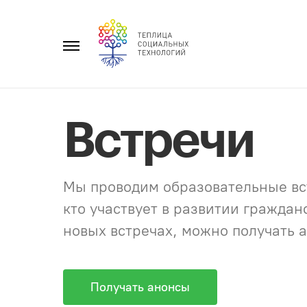
Перейти
к
Главное
содержанию
меню
Встречи
Мы проводим образовательные вст
кто участвует в развитии гражда
новых встречах, можно получать а
Получать анонсы