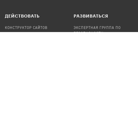
ДЕЙСТВОВАТЬ
РАЗВИВАТЬСЯ
КОНСТРУКТОР САЙТОВ
ЭКСПЕРТНАЯ ГРУППА ПО
БЕЗОПАСНОСТИ
СБОР ПОЖЕРТВОВАНИЙ
НАЙТИ IT-ВОЛОНТЕРОВ
НАЙТИ
ПРОФ.ПОДРЯДЧИКА
УЧАСТВОВАТЬ
ПРОДУКТЫ
СТАТЬ IT-ВОЛОНТЕРОМ
АУДИТЫ
ТЕПЛИЦА НА GITHUB
КАНДИНСКИЙ
ОНЛАЙН-ЛЕЙКА