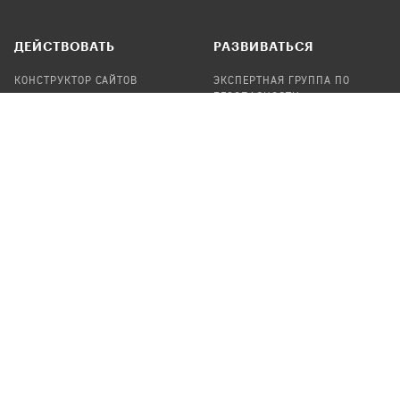
ДЕЙСТВОВАТЬ
РАЗВИВАТЬСЯ
КОНСТРУКТОР САЙТОВ
ЭКСПЕРТНАЯ ГРУППА ПО
БЕЗОПАСНОСТИ
СБОР ПОЖЕРТВОВАНИЙ
НАЙТИ IT-ВОЛОНТЕРОВ
НАЙТИ
ПРОФ.ПОДРЯДЧИКА
УЧАСТВОВАТЬ
ПРОДУКТЫ
СТАТЬ IT-ВОЛОНТЕРОМ
АУДИТЫ
ТЕПЛИЦА НА GITHUB
КАНДИНСКИЙ
ОНЛАЙН-ЛЕЙКА