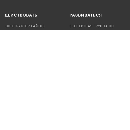
ДЕЙСТВОВАТЬ
РАЗВИВАТЬСЯ
КОНСТРУКТОР САЙТОВ
ЭКСПЕРТНАЯ ГРУППА ПО
БЕЗОПАСНОСТИ
СБОР ПОЖЕРТВОВАНИЙ
НАЙТИ IT-ВОЛОНТЕРОВ
НАЙТИ
ПРОФ.ПОДРЯДЧИКА
УЧАСТВОВАТЬ
ПРОДУКТЫ
СТАТЬ IT-ВОЛОНТЕРОМ
АУДИТЫ
ТЕПЛИЦА НА GITHUB
КАНДИНСКИЙ
ОНЛАЙН-ЛЕЙКА