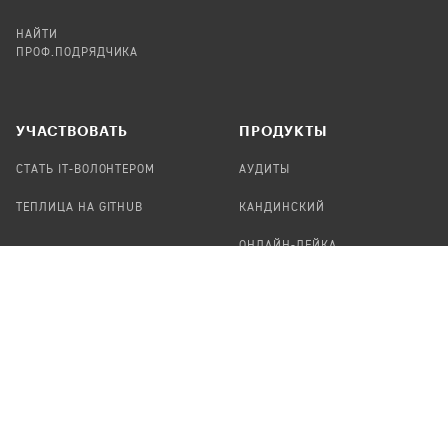
НАЙТИ
ПРОФ.ПОДРЯДЧИКА
УЧАСТВОВАТЬ
ПРОДУКТЫ
СТАТЬ IT-ВОЛОНТЕРОМ
АУДИТЫ
ТЕПЛИЦА НА GITHUB
КАНДИНСКИЙ
ОНЛАЙН-ЛЕЙКА
ПАСЕКА
TЕПЛИЦА
ФОРМАЛЬНОЕ
О ПРОЕКТЕ
ПРЕДЛОЖИТЬ НОВОСТЬ
КОМАНДА
УДАЛЕНИЕ