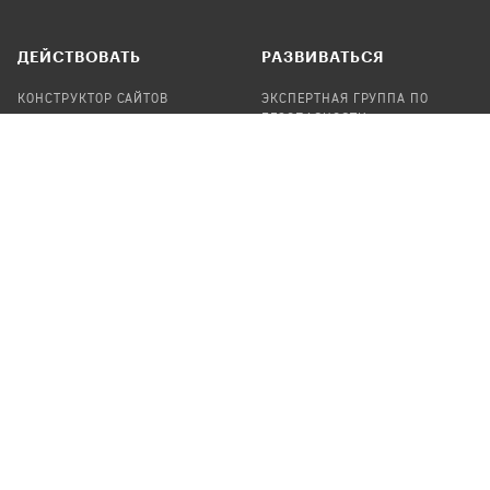
ДЕЙСТВОВАТЬ
РАЗВИВАТЬСЯ
КОНСТРУКТОР САЙТОВ
ЭКСПЕРТНАЯ ГРУППА ПО
БЕЗОПАСНОСТИ
СБОР ПОЖЕРТВОВАНИЙ
НАЙТИ IT-ВОЛОНТЕРОВ
НАЙТИ
ПРОФ.ПОДРЯДЧИКА
УЧАСТВОВАТЬ
ПРОДУКТЫ
СТАТЬ IT-ВОЛОНТЕРОМ
АУДИТЫ
ТЕПЛИЦА НА GITHUB
КАНДИНСКИЙ
ОНЛАЙН-ЛЕЙКА