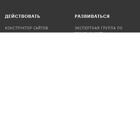
ДЕЙСТВОВАТЬ
РАЗВИВАТЬСЯ
КОНСТРУКТОР САЙТОВ
ЭКСПЕРТНАЯ ГРУППА ПО
БЕЗОПАСНОСТИ
СБОР ПОЖЕРТВОВАНИЙ
НАЙТИ IT-ВОЛОНТЕРОВ
НАЙТИ
ПРОФ.ПОДРЯДЧИКА
УЧАСТВОВАТЬ
ПРОДУКТЫ
СТАТЬ IT-ВОЛОНТЕРОМ
АУДИТЫ
ТЕПЛИЦА НА GITHUB
КАНДИНСКИЙ
ОНЛАЙН-ЛЕЙКА