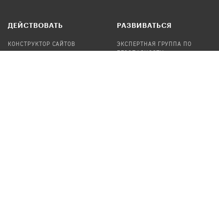
ДЕЙСТВОВАТЬ
РАЗВИВАТЬСЯ
КОНСТРУКТОР САЙТОВ
ЭКСПЕРТНАЯ ГРУППА ПО
БЕЗОПАСНОСТИ
СБОР ПОЖЕРТВОВАНИЙ
НАЙТИ IT-ВОЛОНТЕРОВ
НАЙТИ
ПРОФ.ПОДРЯДЧИКА
УЧАСТВОВАТЬ
ПРОДУКТЫ
СТАТЬ IT-ВОЛОНТЕРОМ
АУДИТЫ
ТЕПЛИЦА НА GITHUB
КАНДИНСКИЙ
ОНЛАЙН-ЛЕЙКА