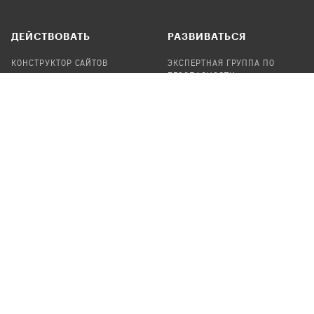
ДЕЙСТВОВАТЬ
РАЗВИВАТЬСЯ
КОНСТРУКТОР САЙТОВ
ЭКСПЕРТНАЯ ГРУППА ПО
БЕЗОПАСНОСТИ
СБОР ПОЖЕРТВОВАНИЙ
НАЙТИ IT-ВОЛОНТЕРОВ
НАЙТИ
ПРОФ.ПОДРЯДЧИКА
УЧАСТВОВАТЬ
ПРОДУКТЫ
СТАТЬ IT-ВОЛОНТЕРОМ
АУДИТЫ
ТЕПЛИЦА НА GITHUB
КАНДИНСКИЙ
ОНЛАЙН-ЛЕЙКА