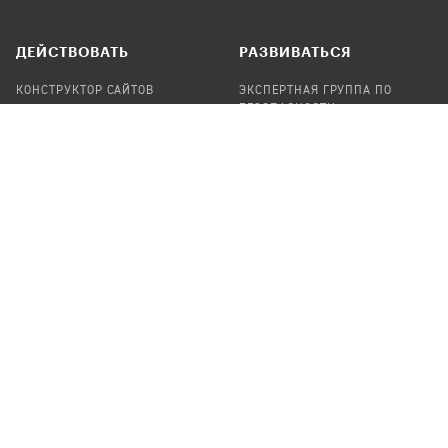
ДЕЙСТВОВАТЬ
РАЗВИВАТЬСЯ
КОНСТРУКТОР САЙТОВ
ЭКСПЕРТНАЯ ГРУППА ПО
БЕЗОПАСНОСТИ
СБОР ПОЖЕРТВОВАНИЙ
НАЙТИ IT-ВОЛОНТЕРОВ
НАЙТИ
ПРОФ.ПОДРЯДЧИКА
УЧАСТВОВАТЬ
ПРОДУКТЫ
СТАТЬ IT-ВОЛОНТЕРОМ
АУДИТЫ
ТЕПЛИЦА НА GITHUB
КАНДИНСКИЙ
ОНЛАЙН-ЛЕЙКА