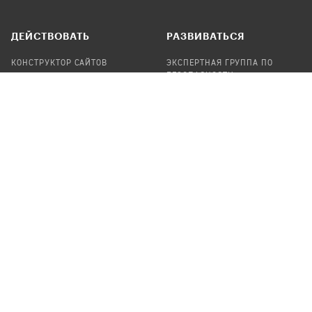
ДЕЙСТВОВАТЬ
РАЗВИВАТЬСЯ
КОНСТРУКТОР САЙТОВ
ЭКСПЕРТНАЯ ГРУППА ПО
БЕЗОПАСНОСТИ
СБОР ПОЖЕРТВОВАНИЙ
НАЙТИ IT-ВОЛОНТЕРОВ
НАЙТИ
ПРОФ.ПОДРЯДЧИКА
УЧАСТВОВАТЬ
ПРОДУКТЫ
СТАТЬ IT-ВОЛОНТЕРОМ
АУДИТЫ
ТЕПЛИЦА НА GITHUB
КАНДИНСКИЙ
ОНЛАЙН-ЛЕЙКА