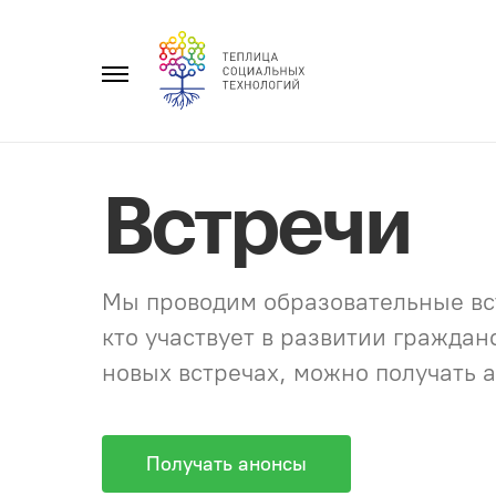
Перейти
к
Главное
содержанию
меню
Встречи
Мы проводим образовательные вст
кто участвует в развитии гражда
новых встречах, можно получать а
Получать анонсы