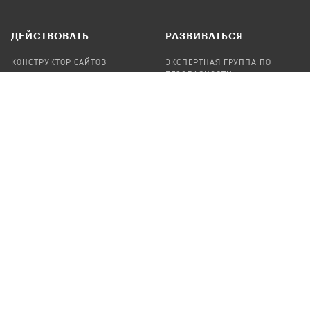
ДЕЙСТВОВАТЬ
РАЗВИВАТЬСЯ
КОНСТРУКТОР САЙТОВ
ЭКСПЕРТНАЯ ГРУППА ПО
БЕЗОПАСНОСТИ
СБОР ПОЖЕРТВОВАНИЙ
НАЙТИ IT-ВОЛОНТЕРОВ
НАЙТИ
ПРОФ.ПОДРЯДЧИКА
УЧАСТВОВАТЬ
ПРОДУКТЫ
СТАТЬ IT-ВОЛОНТЕРОМ
АУДИТЫ
ТЕПЛИЦА НА GITHUB
КАНДИНСКИЙ
ОНЛАЙН-ЛЕЙКА