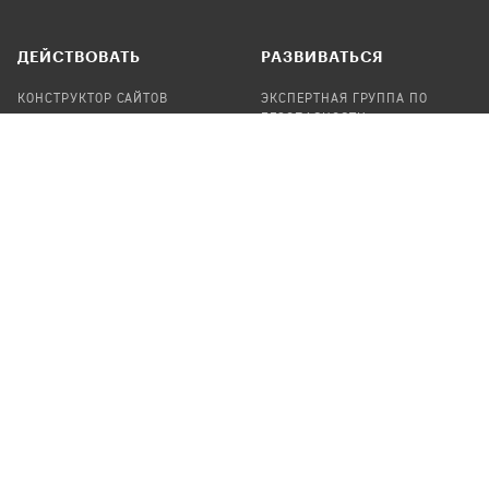
ДЕЙСТВОВАТЬ
РАЗВИВАТЬСЯ
КОНСТРУКТОР САЙТОВ
ЭКСПЕРТНАЯ ГРУППА ПО
БЕЗОПАСНОСТИ
СБОР ПОЖЕРТВОВАНИЙ
НАЙТИ IT-ВОЛОНТЕРОВ
НАЙТИ
ПРОФ.ПОДРЯДЧИКА
УЧАСТВОВАТЬ
ПРОДУКТЫ
СТАТЬ IT-ВОЛОНТЕРОМ
АУДИТЫ
ТЕПЛИЦА НА GITHUB
КАНДИНСКИЙ
ОНЛАЙН-ЛЕЙКА