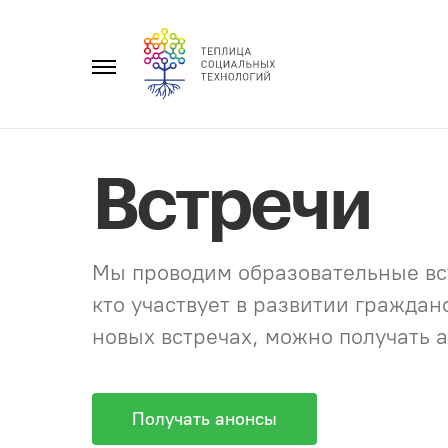
Перейти
к
Главное
содержанию
меню
Встречи
Мы проводим образовательные вст
кто участвует в развитии гражда
новых встречах, можно получать а
Получать анонсы