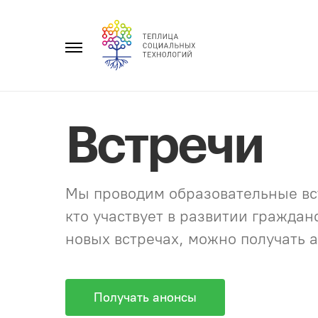
Перейти
к
Главное
содержанию
меню
Встречи
Мы проводим образовательные вст
кто участвует в развитии гражда
новых встречах, можно получать а
Получать анонсы