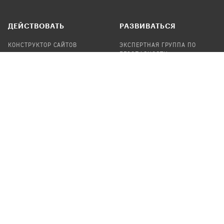
ДЕЙСТВОВАТЬ
РАЗВИВАТЬСЯ
КОНСТРУКТОР САЙТОВ
ЭКСПЕРТНАЯ ГРУППА ПО
БЕЗОПАСНОСТИ
СБОР ПОЖЕРТВОВАНИЙ
НАЙТИ IT-ВОЛОНТЕРОВ
НАЙТИ
ПРОФ.ПОДРЯДЧИКА
УЧАСТВОВАТЬ
ПРОДУКТЫ
СТАТЬ IT-ВОЛОНТЕРОМ
АУДИТЫ
ТЕПЛИЦА НА GITHUB
КАНДИНСКИЙ
ОНЛАЙН-ЛЕЙКА