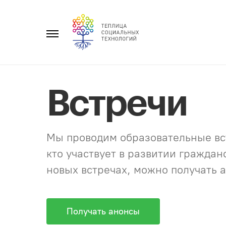
Перейти
к
Главное
содержанию
меню
Встречи
Мы проводим образовательные вст
кто участвует в развитии гражда
новых встречах, можно получать а
Получать анонсы