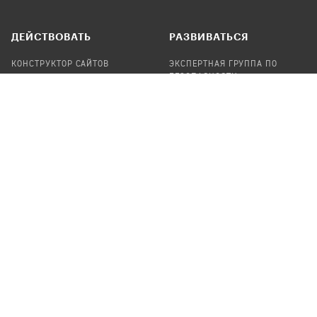
ДЕЙСТВОВАТЬ
РАЗВИВАТЬСЯ
КОНСТРУКТОР САЙТОВ
ЭКСПЕРТНАЯ ГРУППА ПО
БЕЗОПАСНОСТИ
СБОР ПОЖЕРТВОВАНИЙ
НАЙТИ IT-ВОЛОНТЕРОВ
НАЙТИ
ПРОФ.ПОДРЯДЧИКА
УЧАСТВОВАТЬ
ПРОДУКТЫ
СТАТЬ IT-ВОЛОНТЕРОМ
АУДИТЫ
ТЕПЛИЦА НА GITHUB
КАНДИНСКИЙ
ОНЛАЙН-ЛЕЙКА