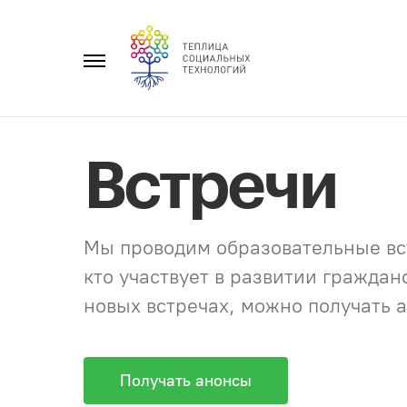
Перейти
к
Главное
содержанию
меню
Встречи
Мы проводим образовательные вст
кто участвует в развитии гражда
новых встречах, можно получать а
Получать анонсы