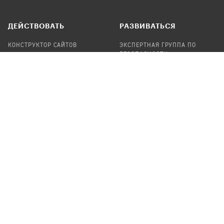
ДЕЙСТВОВАТЬ
РАЗВИВАТЬСЯ
КОНСТРУКТОР САЙТОВ
ЭКСПЕРТНАЯ ГРУППА ПО
БЕЗОПАСНОСТИ
СБОР ПОЖЕРТВОВАНИЙ
НАЙТИ IT-ВОЛОНТЕРОВ
НАЙТИ
ПРОФ.ПОДРЯДЧИКА
УЧАСТВОВАТЬ
ПРОДУКТЫ
СТАТЬ IT-ВОЛОНТЕРОМ
АУДИТЫ
ТЕПЛИЦА НА GITHUB
КАНДИНСКИЙ
ОНЛАЙН-ЛЕЙКА